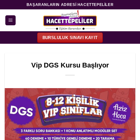
İçeriğe
BAŞARANLARIN ADRESI HACETTEPELILER
atla
BURSLULUK SINAVI KAYIT
Vip DGS Kursu Başlıyor