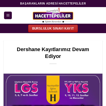
İçeriğe
BAŞARANLARIN ADRESI HACETTEPELILER
atla
BURSLULUK SINAVI KAYIT
Dershane Kayıtlarımız Devam
Ediyor